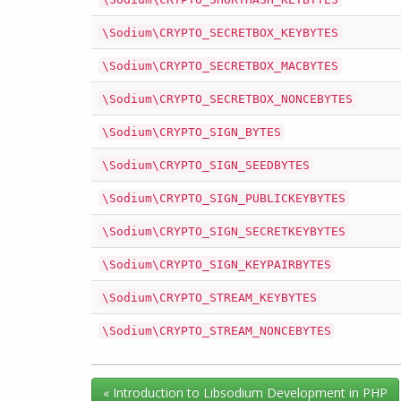
\Sodium\CRYPTO_SECRETBOX_KEYBYTES
\Sodium\CRYPTO_SECRETBOX_MACBYTES
\Sodium\CRYPTO_SECRETBOX_NONCEBYTES
\Sodium\CRYPTO_SIGN_BYTES
\Sodium\CRYPTO_SIGN_SEEDBYTES
\Sodium\CRYPTO_SIGN_PUBLICKEYBYTES
\Sodium\CRYPTO_SIGN_SECRETKEYBYTES
\Sodium\CRYPTO_SIGN_KEYPAIRBYTES
\Sodium\CRYPTO_STREAM_KEYBYTES
\Sodium\CRYPTO_STREAM_NONCEBYTES
« Introduction to Libsodium Development in PHP