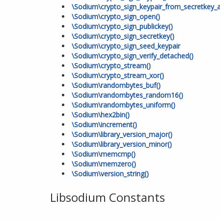
\Sodium\crypto_sign_keypair_from_secretkey_a
\Sodium\crypto_sign_open()
\Sodium\crypto_sign_publickey()
\Sodium\crypto_sign_secretkey()
\Sodium\crypto_sign_seed_keypair
\Sodium\crypto_sign_verify_detached()
\Sodium\crypto_stream()
\Sodium\crypto_stream_xor()
\Sodium\randombytes_buf()
\Sodium\randombytes_random16()
\Sodium\randombytes_uniform()
\Sodium\hex2bin()
\Sodium\increment()
\Sodium\library_version_major()
\Sodium\library_version_minor()
\Sodium\memcmp()
\Sodium\memzero()
\Sodium\version_string()
Libsodium Constants