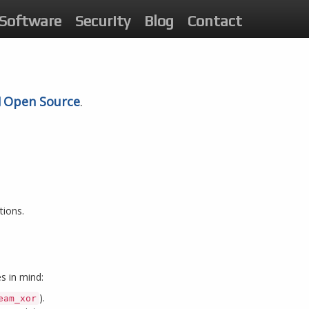
Software
Security
Blog
Contact
Open Source
.
tions.
s in mind:
).
eam_xor