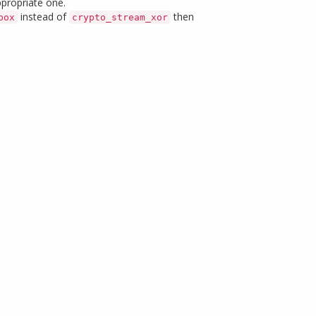
ppropriate one.
instead of
then
box
crypto_stream_xor