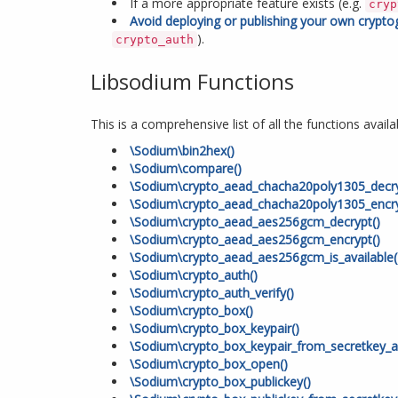
If a more appropriate feature exists (e.g.
cryp
Avoid deploying or publishing your own crypto
).
crypto_auth
Libsodium Functions
This is a comprehensive list of all the functions avail
\Sodium\bin2hex()
\Sodium\compare()
\Sodium\crypto_aead_chacha20poly1305_decry
\Sodium\crypto_aead_chacha20poly1305_encry
\Sodium\crypto_aead_aes256gcm_decrypt()
\Sodium\crypto_aead_aes256gcm_encrypt()
\Sodium\crypto_aead_aes256gcm_is_available(
\Sodium\crypto_auth()
\Sodium\crypto_auth_verify()
\Sodium\crypto_box()
\Sodium\crypto_box_keypair()
\Sodium\crypto_box_keypair_from_secretkey_a
\Sodium\crypto_box_open()
\Sodium\crypto_box_publickey()