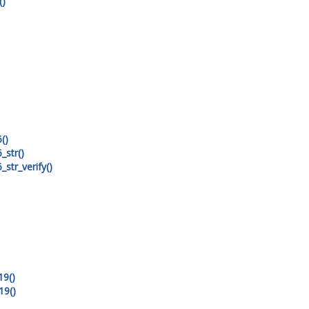
()
()
str()
str_verify()
19()
19()