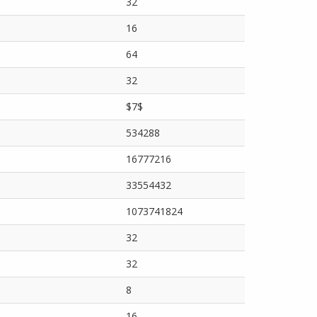
32
16
64
32
$7$
534288
16777216
33554432
1073741824
32
32
8
16