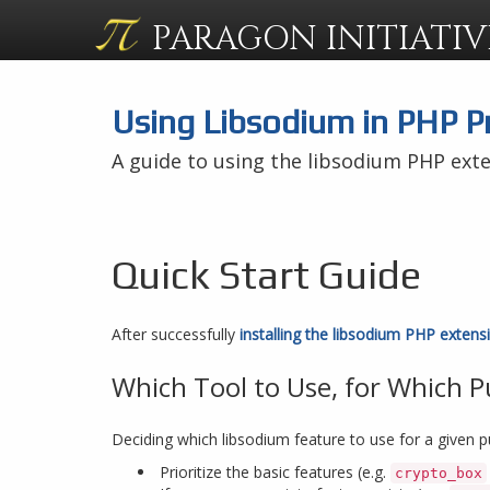
PARAGON
INITIATIV
Using Libsodium in PHP P
A guide to using the libsodium PHP ext
Quick Start Guide
After successfully
installing the libsodium PHP extens
Which Tool to Use, for Which 
Deciding which libsodium feature to use for a given pu
Prioritize the basic features (e.g.
crypto_box