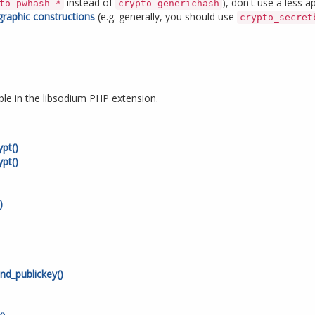
instead of
), don't use a less a
to_pwhash_*
crypto_generichash
graphic constructions
(e.g. generally, you should use
crypto_secret
able in the libsodium PHP extension.
pt()
pt()
)
nd_publickey()