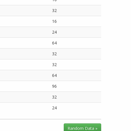
32
16
24
64
32
32
64
96
32
24
Random Data »