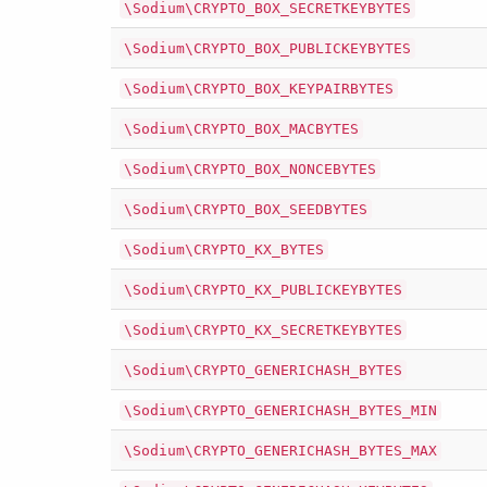
\Sodium\CRYPTO_BOX_SECRETKEYBYTES
\Sodium\CRYPTO_BOX_PUBLICKEYBYTES
\Sodium\CRYPTO_BOX_KEYPAIRBYTES
\Sodium\CRYPTO_BOX_MACBYTES
\Sodium\CRYPTO_BOX_NONCEBYTES
\Sodium\CRYPTO_BOX_SEEDBYTES
\Sodium\CRYPTO_KX_BYTES
\Sodium\CRYPTO_KX_PUBLICKEYBYTES
\Sodium\CRYPTO_KX_SECRETKEYBYTES
\Sodium\CRYPTO_GENERICHASH_BYTES
\Sodium\CRYPTO_GENERICHASH_BYTES_MIN
\Sodium\CRYPTO_GENERICHASH_BYTES_MAX